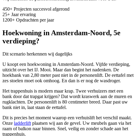
450
+
Projecten succesvol afgerond
25
+
Jaar ervaring
1200
+
Opdrachten per jaar
Hoekwoning in Amsterdam-Noord, 5e
verdieping?
Dit scenario herkennen wij dagelijks
U koopt een hoekwoning in Amsterdam-Noord. Vijfde verdieping,
uitzicht over het IJ. Mooi. Maar dan begint het nadenken. De
hoekbank van 2,80 meter past niet in de personenlift. De eettafel met
zes stoelen moet ook omhoog. En dan is er nog de wasdroger.
Het trappenhuis is modern maar krap. Twee verhuizers met een
bank door dat trapgat krijgen? Dat wordt kraswerk aan de muren en
rugklachten. De personenlift is 80 centimeter breed. Daar past uw
bank niet in, laat staan de eettafel.
Dit is precies het moment waarop een verhuislift het verschil maakt.
Onze
ladderlift
plaatsen wij aan de gevel. Uw meubels gaan via het
raam of balkon naar binnen. Snel, veilig en zonder schade aan het
trappenhuis.