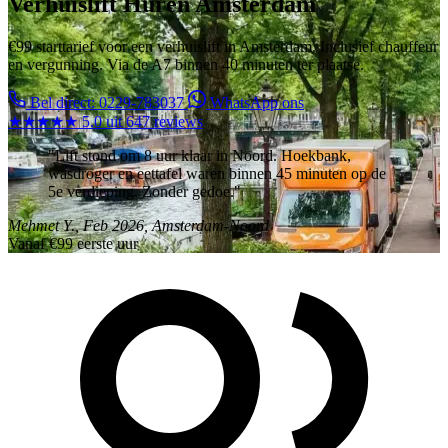
Verhuislift Huren Amsterdam
€99 starttarief voor een verhuislift in Amsterdam. Inclusief chauffeur
en vergunning. Via de A7 binnen 40 minuten ter plaatse.
Bel direct: 0229-783037
WhatsApp ons
★★★★★
5.0 uit 647 reviews
"Lift stond om 8 uur klaar in Noord. Hoekbank,
wasdroger en eettafel waren binnen 45 minuten op de
5e verdieping. Zonder gedoe."
Mehmet Y., Feb 2026, Amsterdam-Noord
Vanaf
€99
eerste uur