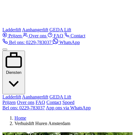
Ladderlift
Aanhangerlift
GEDA Lift
Prijzen
Over ons
FAQ
Contact
Bel ons: 0229-783037
WhatsApp
Diensten
Ladderlift
Aanhangerlift
GEDA Lift
Prijzen
Over ons
FAQ
Contact
Spoed
Bel ons: 0229-783037
App ons via WhatsApp
Home
Verhuislift Huren Amsterdam