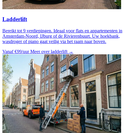
Ladderlift
Bereikt tot 9 verdiepingen. Ideaal voor flats en appartementen in
Amsterdam-Noord, IJburg of de Rivierenbuurt. Uw hoekbank,
wasdroger of piano gaat veilig via het raam naar boven.
Vanaf €99/uur
Meer over ladderlift →