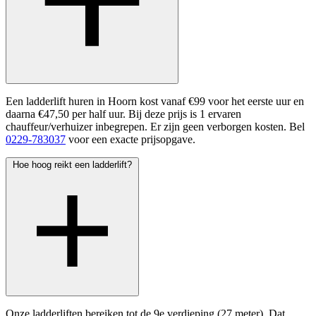
Een ladderlift huren in Hoorn kost vanaf €99 voor het eerste uur en
daarna €47,50 per half uur. Bij deze prijs is 1 ervaren
chauffeur/verhuizer inbegrepen. Er zijn geen verborgen kosten. Bel
0229-783037
voor een exacte prijsopgave.
Hoe hoog reikt een ladderlift?
Onze ladderliften bereiken tot de 9e verdieping (27 meter). Dat