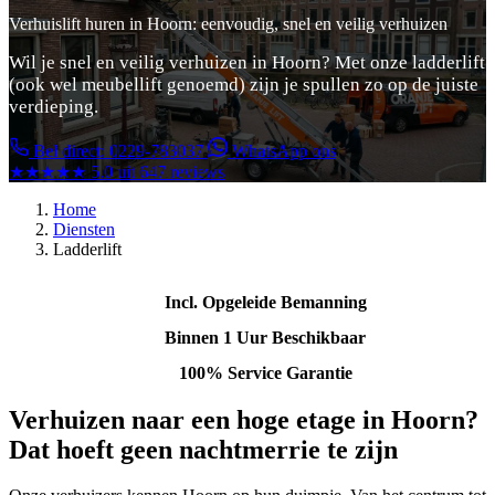
Verhuislift huren in Hoorn: eenvoudig, snel en veilig verhuizen
Wil je snel en veilig verhuizen in Hoorn? Met onze ladderlift
(ook wel meubellift genoemd) zijn je spullen zo op de juiste
verdieping.
Bel direct: 0229-783037
WhatsApp ons
★★★★★
5.0 uit 647 reviews
Home
Diensten
Ladderlift
Incl. Opgeleide Bemanning
Binnen 1 Uur Beschikbaar
100% Service Garantie
Verhuizen naar een hoge etage in Hoorn?
Dat hoeft geen nachtmerrie te zijn