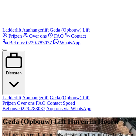
Ladderlift
Aanhangerlift
Geda (Opbouw) Lift
Prijzen
Over ons
FAQ
Contact
Bel ons: 0229-783037
WhatsApp
Diensten
Ladderlift
Aanhangerlift
Geda (Opbouw) Lift
Prijzen
Over ons
FAQ
Contact
Spoed
Bel ons: 0229-783037
App ons via WhatsApp
Geda (Opbouw) Lift Huren in Hoorn
Verhuizen via een binnenplaats, steegje of achtertuin? De Geda-opbouw