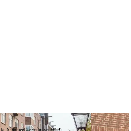
bij (optioneel 2e verhuizer +€99).