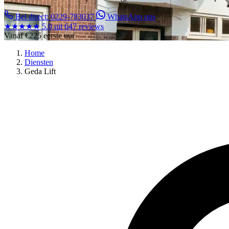
Bel direct: 0229-783037
WhatsApp ons
★★★★★
5.0 uit 647 reviews
Vanaf
€225
eerste uur
Home
Diensten
Geda Lift