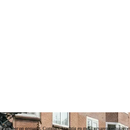
lift is er op gemaakt. Compact, krachtig en met 1 ervaren verhuizer er