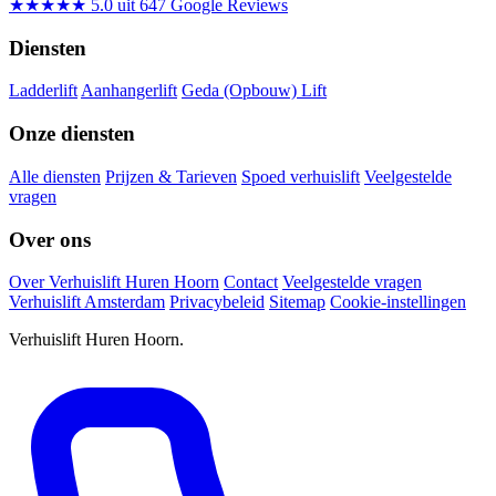
★★★★★
5.0 uit 647 Google Reviews
Diensten
Ladderlift
Aanhangerlift
Geda (Opbouw) Lift
Onze diensten
Alle diensten
Prijzen & Tarieven
Spoed verhuislift
Veelgestelde
vragen
Over ons
Over Verhuislift Huren Hoorn
Contact
Veelgestelde vragen
Verhuislift Amsterdam
Privacybeleid
Sitemap
Cookie-instellingen
Verhuislift Huren Hoorn.