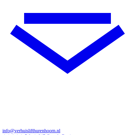
info@verhuislifthurenhoorn.nl