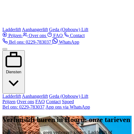
Ladderlift
Aanhangerlift
Geda (Opbouw) Lift
Prijzen
Over ons
FAQ
Contact
Bel ons: 0229-783037
WhatsApp
Diensten
Ladderlift
Aanhangerlift
Geda (Opbouw) Lift
Prijzen
Over ons
FAQ
Contact
Spoed
Bel ons: 0229-783037
App ons via WhatsApp
Verhuislift huren in Hoorn: onze tarieven
Transparante prijzen, geen verborgen kosten. Ladderlift of