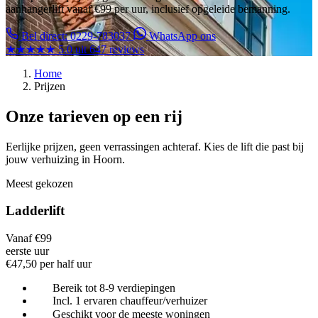
aanhangerlift vanaf €99 per uur, inclusief opgeleide bemanning.
Bel direct: 0229-783037
WhatsApp ons
★★★★★
5.0 uit 647 reviews
Home
Prijzen
Onze tarieven op een rij
Eerlijke prijzen, geen verrassingen achteraf. Kies de lift die past bij
jouw verhuizing in Hoorn.
Meest gekozen
Ladderlift
Vanaf €99
eerste uur
€47,50 per half uur
Bereik tot 8-9 verdiepingen
Incl. 1 ervaren chauffeur/verhuizer
Geschikt voor de meeste woningen